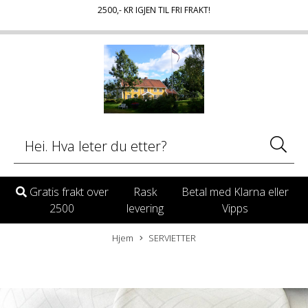
2500
,- KR IGJEN TIL FRI FRAKT!
Gratis frakt over
Rask
Betal med Klarna eller
2500
levering
Vipps
Hjem
SERVIETTER