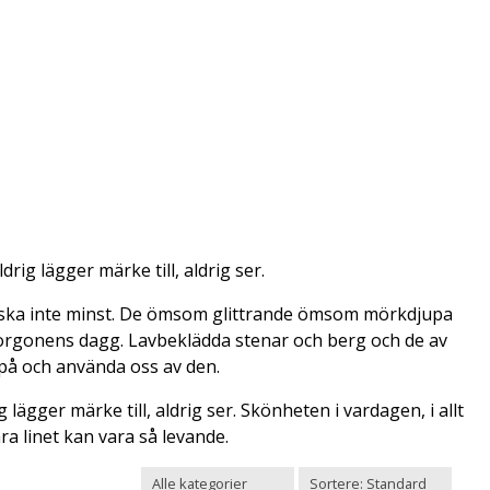
ig lägger märke till, aldrig ser.
ländska inte minst. De ömsom glittrande ömsom mörkdjupa
morgonens dagg. Lavbeklädda stenar och berg och de av
e på och använda oss av den.
ägger märke till, aldrig ser. Skönheten i vardagen, i allt
a linet kan vara så levande.