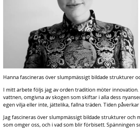
Hanna fascineras över slumpmässigt bildade strukturer och 
I mitt arbete följs jag av orden tradition möter innovati
vattnen, omgivna av skogen som skiftar i alla dess nyans
egen vilja eller inte, jättelika, fallna träden. Tiden påver
Jag fascineras över slumpmässigt bildade strukturer och mön
som omger oss, och i vad som blir förbisett. Spänningen s