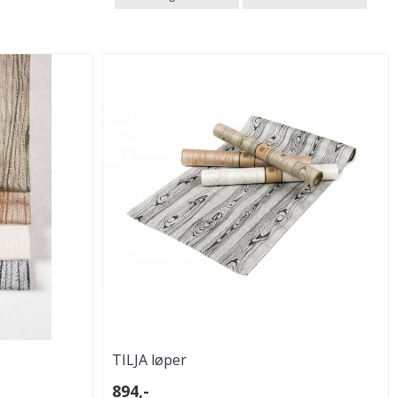
TILJA løper
894,-