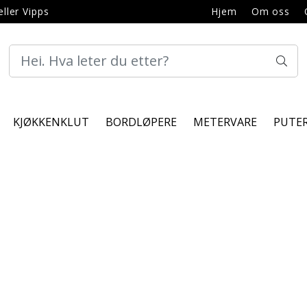
ller Vipps
Hjem
Om oss
KJØKKENKLUT
BORDLØPERE
METERVARE
PUTE