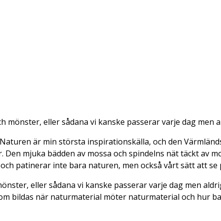
mönster, eller sådana vi kanske passerar varje dag men aldr
on. Naturen är min största inspirationskälla, och den Värm
er. Den mjuka bädden av mossa och spindelns nät täckt av 
kar och patinerar inte bara naturen, men också vårt sätt att s
ster, eller sådana vi kanske passerar varje dag men aldrig l
om bildas när naturmaterial möter naturmaterial och hur bar