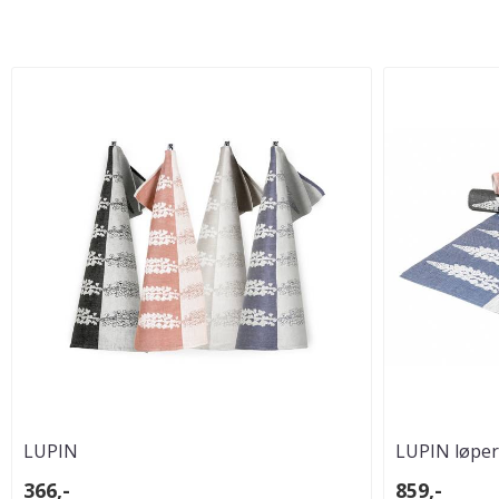
LUPIN
LUPIN løper
366,-
859,-