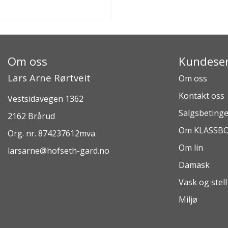
Om oss
Kundeser
Lars Arne Rørtveit
Om oss
Kontakt oss
Vestsidavegen 1362
Salgsbetinge
2162 Brårud
Om KLÄSSB
Org. nr. 874237612mva
Om lin
larsarne@hofseth-gard.no
Damask
Vask og stell
Miljø