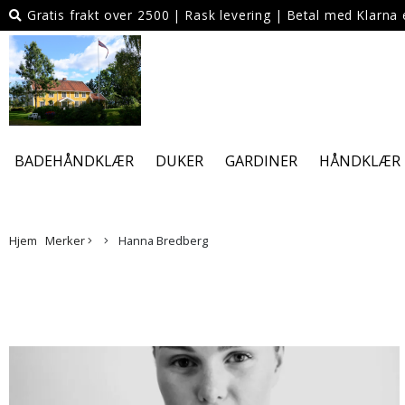
Gratis frakt over 2500
|
Rask levering
|
Betal med Klarna e
BADEHÅNDKLÆR
DUKER
GARDINER
HÅNDKLÆR
Hjem
Merker
Hanna Bredberg