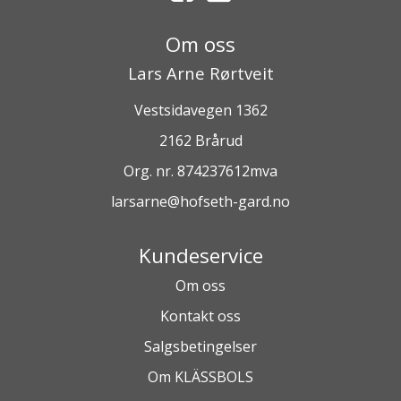
Om oss
Lars Arne Rørtveit
Vestsidavegen 1362
2162 Brårud
Org. nr. 874237612mva
larsarne@hofseth-gard.no
Kundeservice
Om oss
Kontakt oss
Salgsbetingelser
Om KLÄSSBOLS