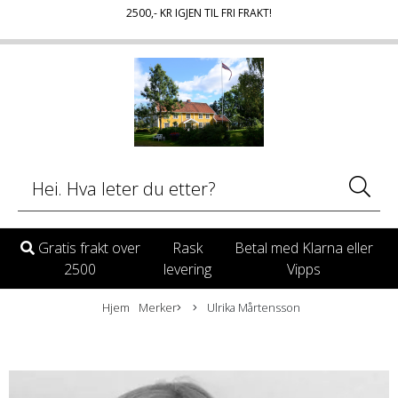
2500
,- KR IGJEN TIL FRI FRAKT!
Gratis frakt over
Rask
Betal med Klarna eller
2500
levering
Vipps
Hjem
Merker
Ulrika Mårtensson