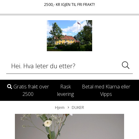
2500
,- KR IGJEN TIL FRI FRAKT!
Gratis frakt over
Rask
Betal med Klarna eller
2500
levering
Vipps
Hjem
DUKER