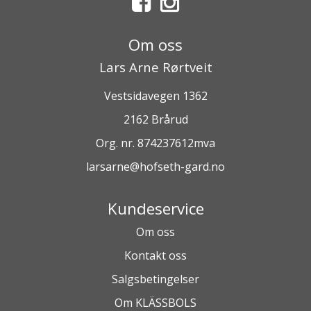
Om oss
Lars Arne Rørtveit
Vestsidavegen 1362
2162 Brårud
Org. nr. 874237612mva
larsarne@hofseth-gard.no
Kundeservice
Om oss
Kontakt oss
Salgsbetingelser
Om KLÄSSBOLS