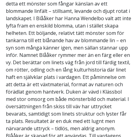
detta ett mönster som fångar känslan av ett
blommande linfält – stillsamt, levande och djupt rotat i
landskapet. I Blååker har Hanna Wendelbo valt att inte
lyfta fram en enskild blomma, utan i stället skapa
helheten. Ett böljande, relativt tätt mönster som för
tankarna till ett blånande hav av blommande lin – en
syn som många känner igen, men sällan stannar upp
inför. Namnet Blååker rymmer mer än en färg eller en
vy. Det berättar om linets väg från jord till färdig textil,
om rötter, odling och en lång kulturhistoria där linet
haft en självklar plats i vardagen. Ett påminnelse om
att detta är ett växtmaterial, format av naturen och
förädlat genom hantverk. Duken är vävd i Klässbol
med stor omsorg om både mönsterbild och material. I
översättningen från skiss till väv har uttrycket
bevarats, samtidigt som linets struktur och lyster får
ta plats. Resultatet är en duk med ett lugnt men
närvarande uttryck – tidlös, men aldrig anonym.
Blååker är skapad för att användas. Till vardagens